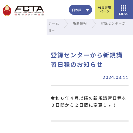
会員専用
日本語
ページ
MENU
ホーム
新着情報
登録センターか
ら…
登録センターから新規講
習日程のお知らせ
2024.03.11
令和６年４月以降の新規講習日程を
３日間から２日間に変更します