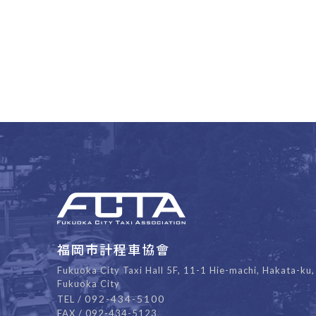
福岡市計程車協會
Fukuoka City Taxi Hall 5F, 11-1 Hie-machi, Hakata-ku,
Fukuoka City
092-434-5100
TEL /
FAX / 092-434-5123