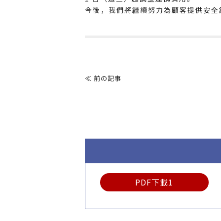
今後，我們將繼續努力為顧客提供安全
文
章
≪ 前の記事
導
覽
PDF下載1