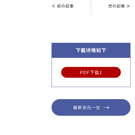
章
≪ 前の記事
次の記事 ≫
导
航
下载详情如下
PDF下载1
最新资讯一览