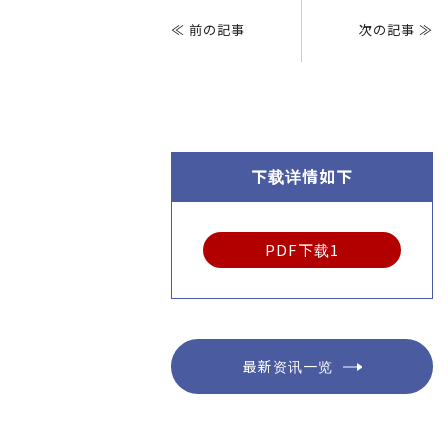
章
≪ 前の記事
次の記事 ≫
导
航
下载详情如下
PDF下载1
最新资讯一览