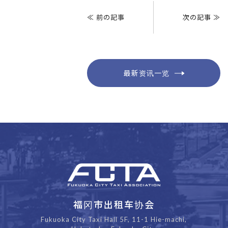
章
≪ 前の記事
次の記事 ≫
导
航
最新资讯一览
福冈市出租车协会
Fukuoka City Taxi Hall 5F, 11-1 Hie-machi,