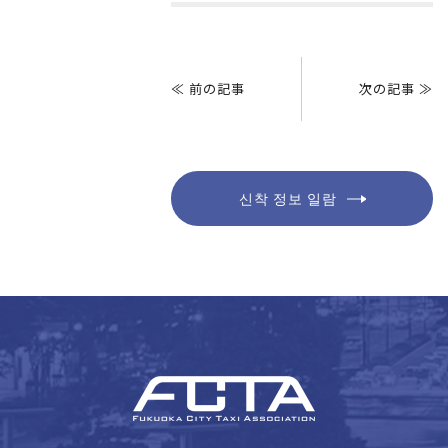
게
시
≪ 前の記事
次の記事 ≫
물
탐
색
신착 정보 일람